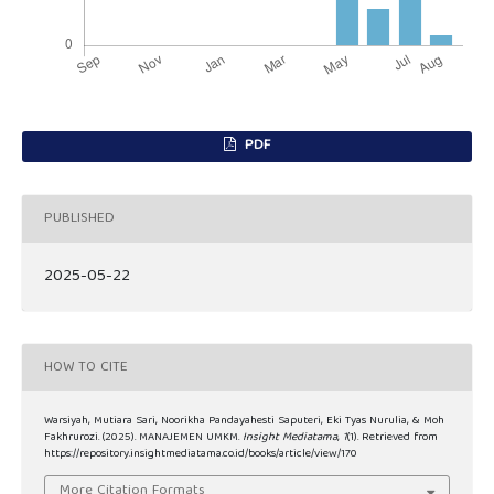
PDF
PUBLISHED
2025-05-22
HOW TO CITE
Warsiyah, Mutiara Sari, Noorikha Pandayahesti Saputeri, Eki Tyas Nurulia, & Moh
Fakhrurozi. (2025). MANAJEMEN UMKM.
Insight Mediatama
,
1
(1). Retrieved from
https://repository.insightmediatama.co.id/books/article/view/170
More Citation Formats