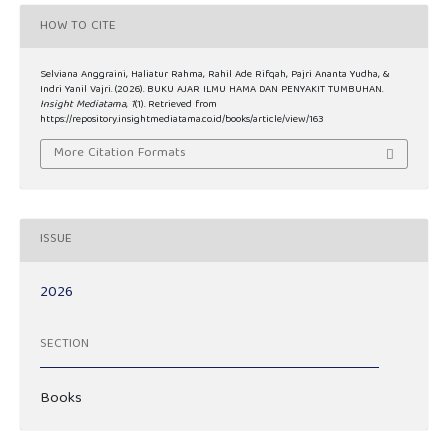
HOW TO CITE
Selviana Anggraini, Haliatur Rahma, Rahil Ade Rifqah, Pajri Ananta Yudha, &
Indri Yanil Vajri. (2026). BUKU AJAR ILMU HAMA DAN PENYAKIT TUMBUHAN.
Insight Mediatama
,
1
(1). Retrieved from
https://repository.insightmediatama.co.id/books/article/view/163
More Citation Formats
ISSUE
2026
SECTION
Books