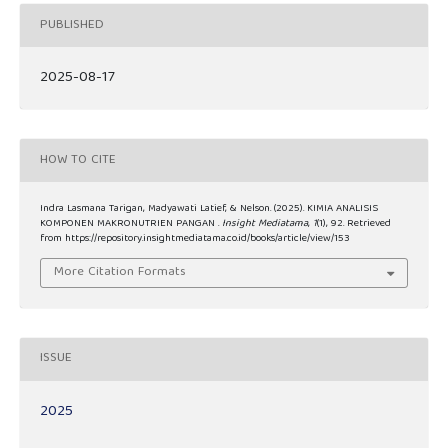
PUBLISHED
2025-08-17
HOW TO CITE
Indra Lasmana Tarigan, Madyawati Latief, & Nelson. (2025). KIMIA ANALISIS
KOMPONEN MAKRONUTRIEN PANGAN .
Insight Mediatama
,
1
(1), 92. Retrieved
from https://repository.insightmediatama.co.id/books/article/view/153
More Citation Formats
ISSUE
2025